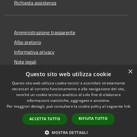
Richiesta assistenza
Amministrazione trasparente
Albo pretorio
Informativa privacy
Note legali
×
Dichiarazione di accessibilità
Questo sito web utilizza cookie
Questo sito web utilizza cookie tecnici e assimilati strettamente
necessari al corretto funzionamento e alla navigazione del sito,
nonché un cookie tecnico analitico al solo fine di elaborare
informazioni statistiche, aggregate e anonime.
RSS
Copyright © 2026 • Comune di
Per maggiori dettagli, può consultare la cookie policy al seguente
link
Accessibilità
Castellana Grotte • Powered
Privacy
Municipium
Accesso
by
•
RIFIUTA TUTTO
ACCETTA TUTTO
Cookie
redazione
Mappa del sito
MOSTRA DETTAGLI