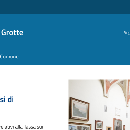
 Grotte
Seg
il Comune
si di
lativi alla Tassa sui