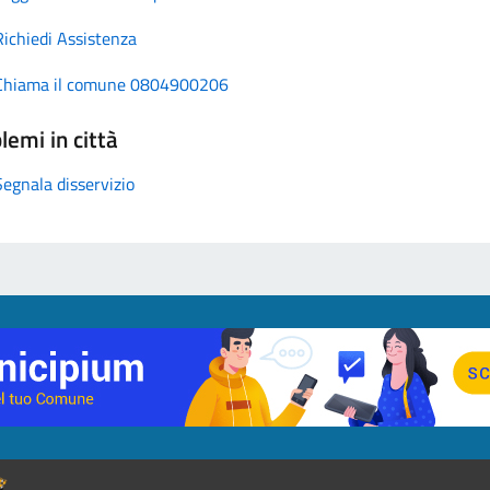
Richiedi Assistenza
Chiama il comune 0804900206
lemi in città
Segnala disservizio