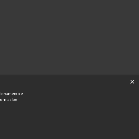
×
nzionamento e
nformazioni
6 • Comune di Castellana Grotte • Powered by
•
Municipium
Accesso redazione