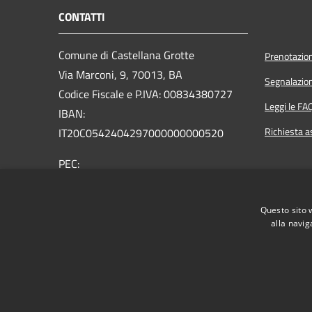
CONTATTI
Comune di Castellana Grotte
Prenotazio
Via Marconi, 9, 70013, BA
Segnalazion
Codice Fiscale e P.IVA: 00834380727
Leggi le FA
IBAN:
Richiesta a
IT20C0542404297000000000520
PEC:
protocollo@mailcert.comune.castellanagrotte.ba.it
Centralino Unico: (+39) 080.49.00.206
Questo sito 
alla navig
RSS
Accessibilità
Privacy
Cookie
Mappa del sito