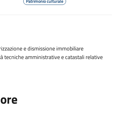
Patrimonio culturale
rizzazione e dismissione immobiliare
ità tecniche amministrative e catastali relative
tore