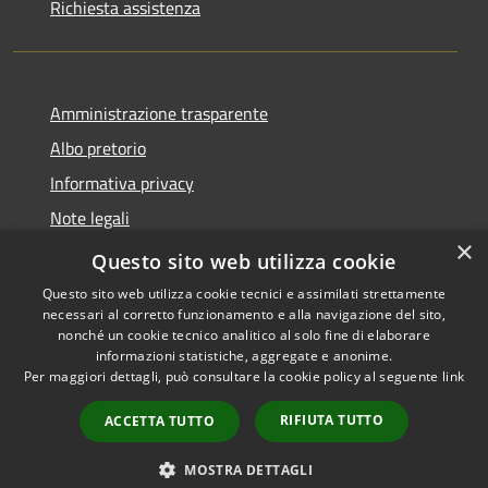
Richiesta assistenza
Amministrazione trasparente
Albo pretorio
Informativa privacy
Note legali
×
Dichiarazione di accessibilità
Questo sito web utilizza cookie
Questo sito web utilizza cookie tecnici e assimilati strettamente
necessari al corretto funzionamento e alla navigazione del sito,
nonché un cookie tecnico analitico al solo fine di elaborare
informazioni statistiche, aggregate e anonime.
RSS
Copyright © 2026 • Comune di
Per maggiori dettagli, può consultare la cookie policy al seguente
link
Accessibilità
Castellana Grotte • Powered
Privacy
Municipium
Accesso
by
•
RIFIUTA TUTTO
ACCETTA TUTTO
Cookie
redazione
Mappa del sito
MOSTRA DETTAGLI