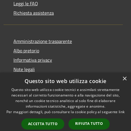
Leggi le FAQ
Richiesta assistenza
Amministrazione trasparente
Albo pretorio
Informativa privacy
Note legali
×
Dichiarazione di accessibilità
Questo sito web utilizza cookie
Questo sito web utilizza cookie tecnici e assimilati strettamente
necessari al corretto funzionamento e alla navigazione del sito,
nonché un cookie tecnico analitico al solo fine di elaborare
informazioni statistiche, aggregate e anonime.
RSS
Copyright © 2026 • Comune di
Per maggiori dettagli, può consultare la cookie policy al seguente
link
Accessibilità
Castellana Grotte • Powered
Privacy
Municipium
Accesso
by
•
RIFIUTA TUTTO
ACCETTA TUTTO
Cookie
redazione