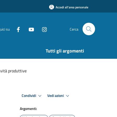
Accedi all'area personale
uici su
Cerca
Tutti gli argomenti
ività produttive
Condividi
Vedi azioni
Argomenti: