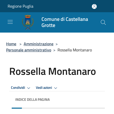
Salta al contenuto principale
Regione Puglia
Comune di Castellana
Grotte
Home
>
Amministrazione
>
Personale amministrativo
>
Rossella Montanaro
Rossella Montanaro
Condividi
Vedi azioni
INDICE DELLA PAGINA