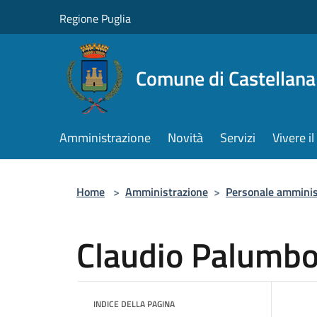
Salta al contenuto principale
Regione Puglia
Comune di Castellana
Amministrazione
Novità
Servizi
Vivere 
Home
>
Amministrazione
>
Personale amminis
Claudio Palumb
INDICE DELLA PAGINA