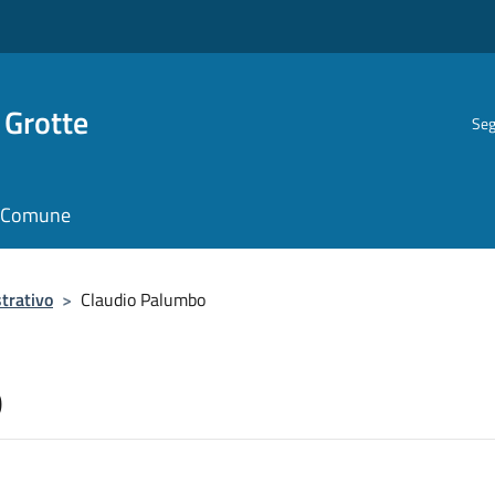
 Grotte
Seg
il Comune
trativo
>
Claudio Palumbo
o