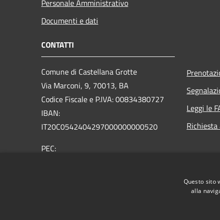
Personale Amministrativo
Documenti e dati
CONTATTI
Comune di Castellana Grotte
Prenotaz
Via Marconi, 9, 70013, BA
Segnalazi
Codice Fiscale e P.IVA: 00834380727
Leggi le 
IBAN:
Richiesta
IT20C0542404297000000000520
PEC:
protocollo@mailcert.comune.castellanagrotte.ba.it
Centralino Unico: (+39) 080.49.00.206
Questo sito 
alla navig