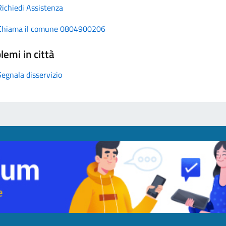
Richiedi Assistenza
Chiama il comune 0804900206
lemi in città
Segnala disservizio