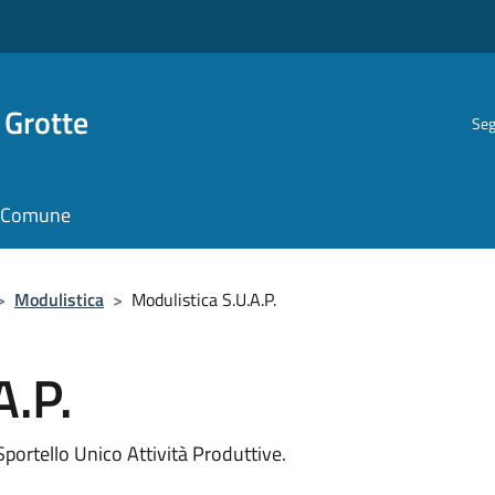
 Grotte
Seg
il Comune
>
Modulistica
>
Modulistica S.U.A.P.
A.P.
Sportello Unico Attività Produttive.