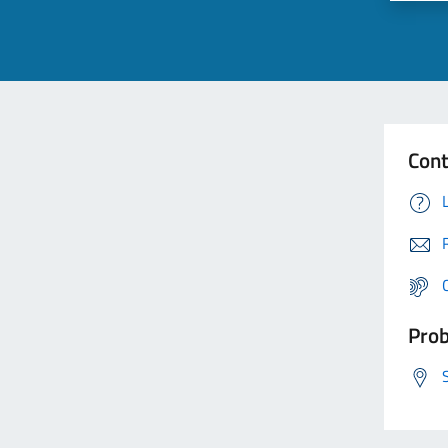
Cont
Prob