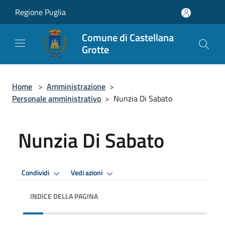
Salta al contenuto principale
Regione Puglia
Comune di Castellana
Grotte
Home
>
Amministrazione
>
Personale amministrativo
>
Nunzia Di Sabato
Nunzia Di Sabato
Condividi
Vedi azioni
INDICE DELLA PAGINA