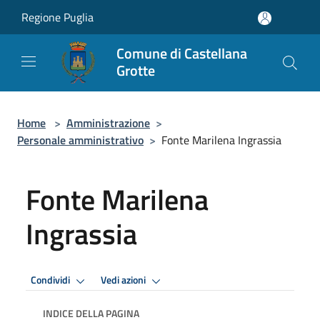
Salta al contenuto principale
Regione Puglia
Comune di Castellana
Grotte
Home
>
Amministrazione
>
Personale amministrativo
>
Fonte Marilena Ingrassia
Fonte Marilena
Ingrassia
Condividi
Vedi azioni
INDICE DELLA PAGINA