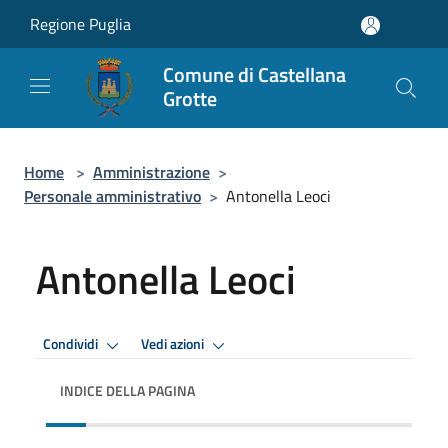
Salta al contenuto principale
Regione Puglia
Comune di Castellana
Grotte
Home
>
Amministrazione
>
Personale amministrativo
>
Antonella Leoci
Antonella Leoci
Condividi
Vedi azioni
INDICE DELLA PAGINA