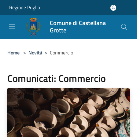
Salta al contenuto principale
Regione Puglia
Comune di Castellana
Grotte
Home
>
Novità
>
Commercio
Comunicati: Commercio