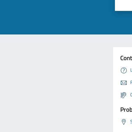
Cont
Prob