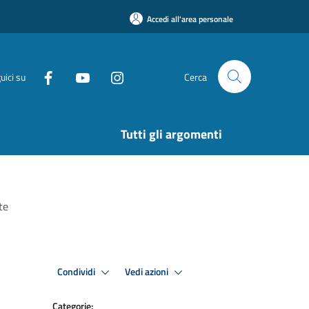
Accedi all'area personale
uici su
Cerca
Tutti gli argomenti
te
Condividi
Vedi azioni
Categorie: