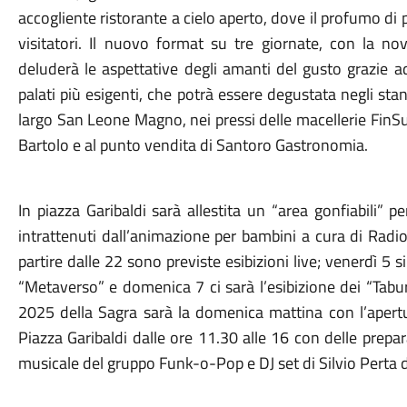
accogliente ristorante a cielo aperto, dove il profumo di p
visitatori. Il nuovo format su tre giornate, con la n
deluderà le aspettative degli amanti del gusto grazie 
palati più esigenti, che potrà essere degustata negli stand
largo San Leone Magno, nei pressi delle macellerie Fin
Bartolo e al punto vendita di Santoro Gastronomia.
In piazza Garibaldi sarà allestita un “area gonfiabili” p
intrattenuti dall’animazione per bambini a cura di Radi
partire dalle 22 sono previste esibizioni live; venerdì 5 s
“Metaverso” e domenica 7 ci sarà l’esibizione dei “Tabur
2025 della Sagra sarà la domenica mattina con l’apertu
Piazza Garibaldi dalle ore 11.30 alle 16 con delle prepar
musicale del gruppo Funk-o-Pop e DJ set di Silvio Perta del