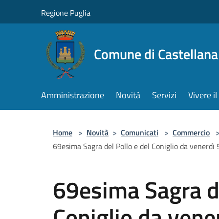
Salta al contenuto principale
Regione Puglia
Comune di Castellana
Amministrazione
Novità
Servizi
Vivere 
Home
>
Novità
>
Comunicati
>
Commercio
69esima Sagra del Pollo e del Coniglio da venerd
69esima Sagra de
Coniglio da vene