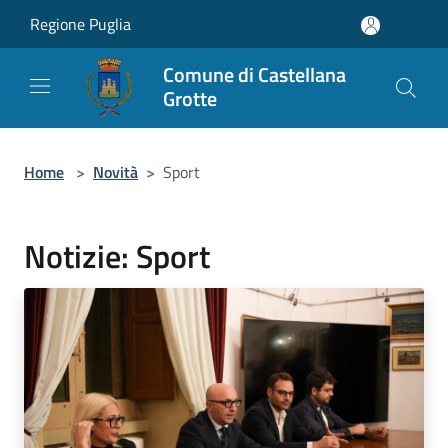
Salta al contenuto principale
Regione Puglia
Comune di Castellana
Grotte
Home
>
Novità
>
Sport
Notizie: Sport