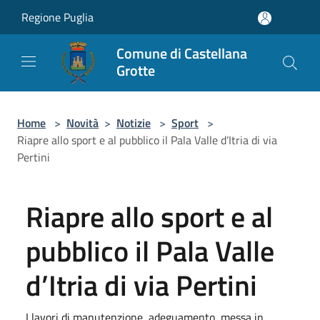
Salta al contenuto principale
Regione Puglia
Comune di Castellana
Grotte
Home
>
Novità
>
Notizie
>
Sport
>
Riapre allo sport e al pubblico il Pala Valle d’Itria di via
Pertini
Riapre allo sport e al
pubblico il Pala Valle
d’Itria di via Pertini
I lavori di manutenzione, adeguamento, messa in