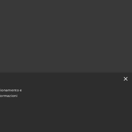
×
nzionamento e
nformazioni
Municipium
Accesso
di Castellana Grotte • Powered by
•
redazione