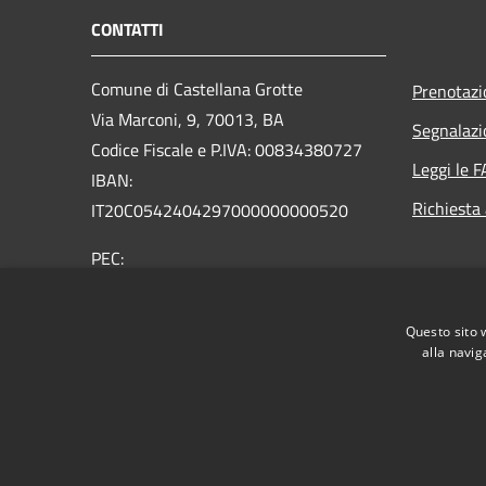
CONTATTI
Comune di Castellana Grotte
Prenotaz
Via Marconi, 9, 70013, BA
Segnalazi
Codice Fiscale e P.IVA: 00834380727
Leggi le 
IBAN:
Richiesta
IT20C0542404297000000000520
PEC:
protocollo@mailcert.comune.castellanagrotte.ba.it
Centralino Unico: (+39) 080.49.00.206
Questo sito 
alla navig
RSS
Accessibilità
Privacy
Cookie
Mappa de