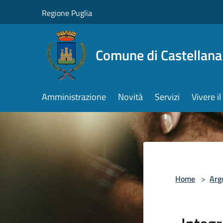
Salta al contenuto principale
Regione Puglia
Comune di Castellana
Amministrazione
Novità
Servizi
Vivere 
Home
>
Arg