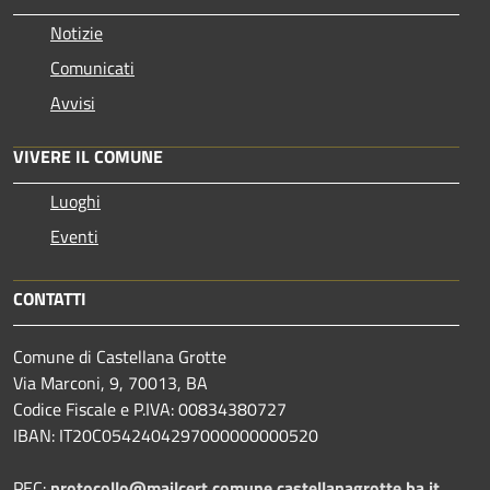
Notizie
Comunicati
Avvisi
VIVERE IL COMUNE
Luoghi
Eventi
CONTATTI
Comune di Castellana Grotte
Via Marconi, 9, 70013, BA
Codice Fiscale e P.IVA: 00834380727
IBAN: IT20C0542404297000000000520
PEC:
protocollo@mailcert.comune.castellanagrotte.ba.it