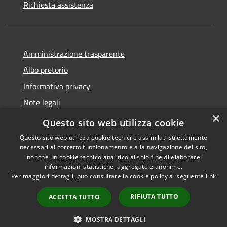
Richiesta assistenza
Amministrazione trasparente
Albo pretorio
Informativa privacy
Note legali
×
Dichiarazione di accessibilità
Questo sito web utilizza cookie
Questo sito web utilizza cookie tecnici e assimilati strettamente
necessari al corretto funzionamento e alla navigazione del sito,
nonché un cookie tecnico analitico al solo fine di elaborare
informazioni statistiche, aggregate e anonime.
RSS
Copyright © 2026 • Comune di
Per maggiori dettagli, può consultare la cookie policy al seguente
link
Accessibilità
Castellana Grotte • Powered
Privacy
Municipium
Accesso
by
•
RIFIUTA TUTTO
ACCETTA TUTTO
Cookie
redazione
Mappa del sito
MOSTRA DETTAGLI