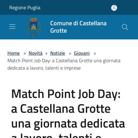
Salta al contenuto principale
Regione Puglia
Comune di Castellana
Grotte
Home
>
Novità
>
Notizie
>
Giovani
>
Match Point Job Day: a Castellana Grotte una giornata
dedicata a lavoro, talenti e imprese
Match Point Job Day:
a Castellana Grotte
una giornata dedicata
a lavoro, talenti e