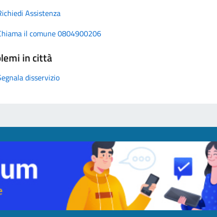
Richiedi Assistenza
Chiama il comune 0804900206
lemi in città
Segnala disservizio