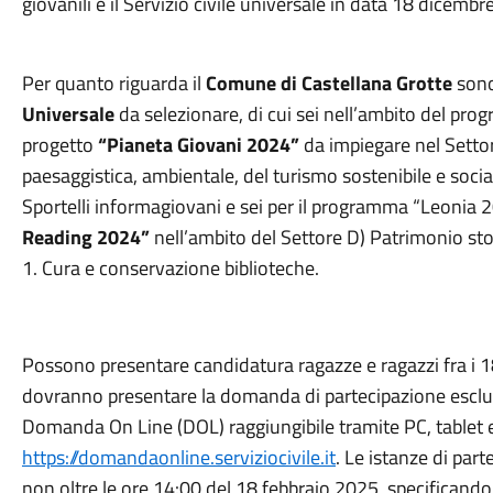
giovanili e il Servizio civile universale in data 18 dicemb
Per quanto riguarda il
Comune di Castellana Grotte
sono
Universale
da selezionare, di cui sei nell’ambito del prog
progetto
“Pianeta Giovani 2024”
da impiegare nel Setto
paesaggistica, ambientale, del turismo sostenibile e socia
Sportelli informagiovani e sei per il programma “Leonia 20
Reading 2024”
nell’ambito del Settore D) Patrimonio stor
1. Cura e conservazione biblioteche.
Possono presentare candidatura ragazze e ragazzi fra i 18 e
dovranno presentare la domanda di partecipazione esclu
Domanda On Line (DOL) raggiungibile tramite PC, tablet e
https://domandaonline.serviziocivile.it
. Le istanze di par
non oltre le ore 14:00 del 18 febbraio 2025, specificando 