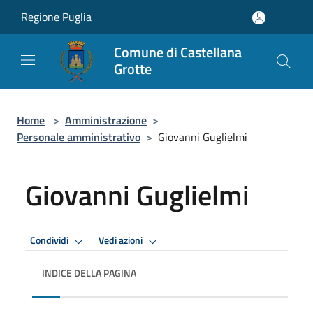
Salta al contenuto principale
Regione Puglia
Comune di Castellana
Grotte
Home
>
Amministrazione
>
Personale amministrativo
>
Giovanni Guglielmi
Giovanni Guglielmi
Condividi
Vedi azioni
INDICE DELLA PAGINA