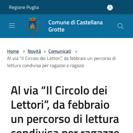
Salta al contenuto principale
Regione Puglia
Comune di Castellana
Grotte
Home
>
Novità
>
Comunicati
>
Al via “Il Circolo dei Lettori”, da febbraio un percorso di
lettura condivisa per ragazze e ragazzi
Al via “Il Circolo dei
Lettori”, da febbraio
un percorso di lettura
condivisa per ragazze