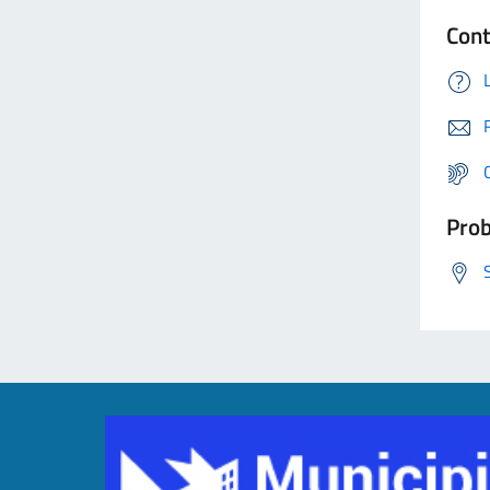
Cont
Prob