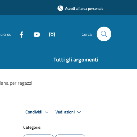
Accedi all'area personale
uici su
Cerca
Tutti gli argomenti
llana per ragazzi
Condividi
Vedi azioni
Categorie: