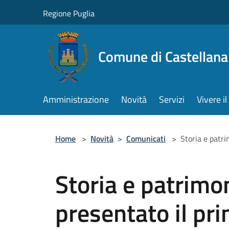
Salta al contenuto principale
Regione Puglia
Comune di Castellana
Amministrazione
Novità
Servizi
Vivere 
Home
>
Novità
>
Comunicati
>
Storia e patrim
Storia e patrimon
presentato il prim