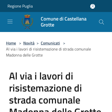
Salta al contenuto principale
Regione Puglia
Comune di Castellana
Grotte
Home
>
Novità
>
Comunicati
>
Al via i lavori di risistemazione di strada comunale
Madonna delle Grotte
Al via i lavori di
risistemazione di
strada comunale
Madonna delle Grotte