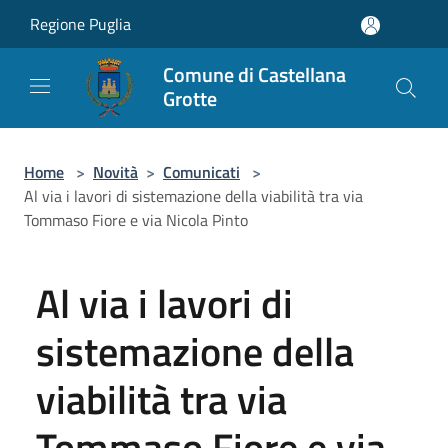
Salta al contenuto principale
Regione Puglia
Comune di Castellana
Grotte
Home
>
Novità
>
Comunicati
>
Al via i lavori di sistemazione della viabilità tra via
Tommaso Fiore e via Nicola Pinto
Al via i lavori di
sistemazione della
viabilità tra via
Tommaso Fiore e via