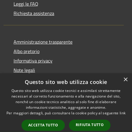
Leggi le FAQ
Richiesta assistenza
Amministrazione trasparente
Albo pretorio
Informativa privacy
Note legali
×
Dichiarazione di accessibilità
Questo sito web utilizza cookie
Questo sito web utilizza cookie tecnici e assimilati strettamente
necessari al corretto funzionamento e alla navigazione del sito,
nonché un cookie tecnico analitico al solo fine di elaborare
informazioni statistiche, aggregate e anonime.
RSS
Copyright © 2026 • Comune di
Per maggiori dettagli, può consultare la cookie policy al seguente
link
Accessibilità
Castellana Grotte • Powered
Privacy
Municipium
Accesso
by
•
RIFIUTA TUTTO
ACCETTA TUTTO
Cookie
redazione