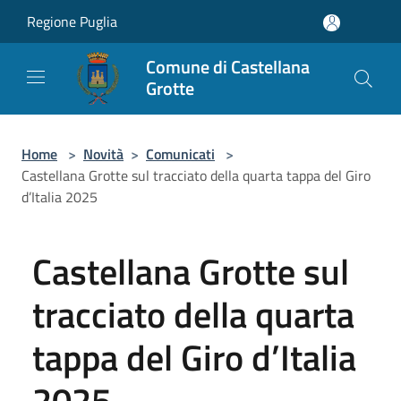
Salta al contenuto principale
Regione Puglia
Comune di Castellana
Grotte
Home
>
Novità
>
Comunicati
>
Castellana Grotte sul tracciato della quarta tappa del Giro
d’Italia 2025
Castellana Grotte sul
tracciato della quarta
tappa del Giro d’Italia
2025