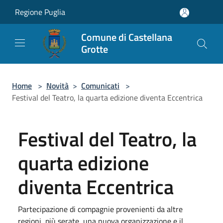
Salta al contenuto principale
Regione Puglia
Comune di Castellana
Grotte
Home
>
Novità
>
Comunicati
>
Festival del Teatro, la quarta edizione diventa Eccentrica
Festival del Teatro, la
quarta edizione
diventa Eccentrica
Partecipazione di compagnie provenienti da altre
regioni, più serate, una nuova organizzazione e il