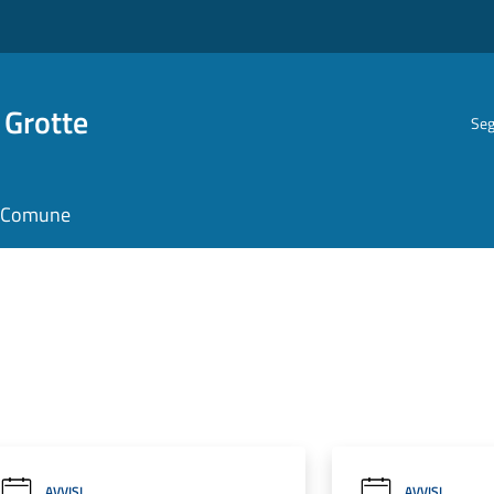
 Grotte
Seg
il Comune
AVVISI
AVVISI