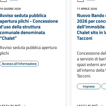
10 GIUGNO 2026
17 APRILE 2026
Avviso seduta pubblica
Nuovo Bando d
apertura plichi - Concessione
2026 per conc
d’uso della struttura
dell'immobile
comunale denominata
Chalet sito in
“Chalet”
Tacconi
Avviso seduta pubblica apertura
plichi
Concessione dell
a servizio di bar
Accesso all'informazione
spazi esterni ann
all’interno della
Tacconi.
Imprese
LEGGI DI PIÙ
LEGGI DI PIÙ