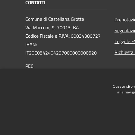
CONTATTI
Comune di Castellana Grotte
Prenotaz
Via Marconi, 9, 70013, BA
Segnalazi
Codice Fiscale e P.IVA: 00834380727
Leggi le 
IBAN:
Richiesta
IT20C0542404297000000000520
PEC:
protocollo@mailcert.comune.castellanagrotte.ba.it
Centralino Unico: (+39) 080.49.00.206
Questo sito 
alla navig
RSS
Accessibilità
Privacy
Cookie
Mappa de