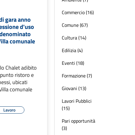
Commercio (16)
i gara anno
Comune (67)
essione d'uso
 denominato
Cultura (14)
 Villa comunale
Edilizia (4)
Eventi (18)
o Chalet adibito
/punto ristoro e
Formazione (7)
essi, ubicati
Giovani (13)
 Villa comunale
Lavori Pubblici
(15)
Lavoro
Pari opportunità
(3)