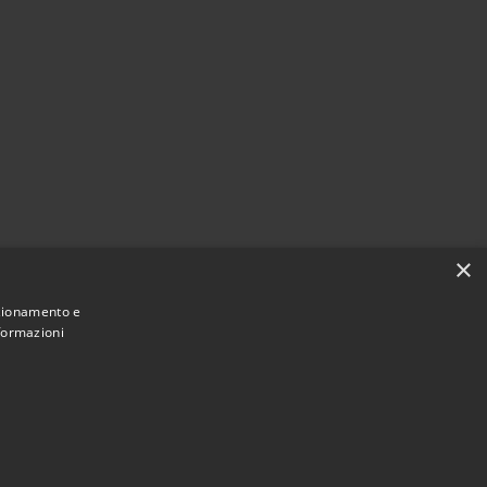
×
nzionamento e
nformazioni
Municipium
Accesso
di Castellana Grotte • Powered by
•
redazione