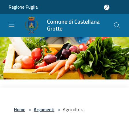
Salta al contenuto principale
Regione Puglia
Comune di Castellana
Grotte
Home
>
Argomenti
>
Agricoltura