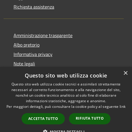
Richiesta assistenza
Amministrazione trasparente
Albo pretorio
Informativa privacy
Note legali
×
Dichiarazione di accessibilità
Questo sito web utilizza cookie
Questo sito web utilizza cookie tecnici e assimilati strettamente
necessari al corretto funzionamento e alla navigazione del sito,
nonché un cookie tecnico analitico al solo fine di elaborare
informazioni statistiche, aggregate e anonime.
RSS
Copyright © 2026 • Comune di
Per maggiori dettagli, può consultare la cookie policy al seguente
link
Accessibilità
Castellana Grotte • Powered
Privacy
Municipium
Accesso
by
•
RIFIUTA TUTTO
ACCETTA TUTTO
Cookie
redazione
Mappa del sito
MOSTRA DETTAGLI