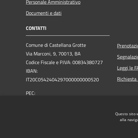
Personale Amministrativo
Documenti e dati
CONTATTI
Comune di Castellana Grotte
Prenotaz
Via Marconi, 9, 70013, BA
Segnalazi
Codice Fiscale e P.IVA: 00834380727
Leggi le 
IBAN:
Richiesta
IT20C0542404297000000000520
PEC:
protocollo@mailcert.comune.castellanagrotte.ba.it
Centralino Unico: (+39) 080.49.00.206
Questo sito 
alla navig