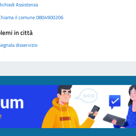
Richiedi Assistenza
Chiama il comune 0804900206
lemi in città
Segnala disservizio