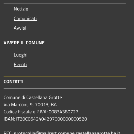
Notizie
Comunicati
Avvisi
VIVERE IL COMUNE
Luoghi
Eventi
CONTATTI
Comune di Castellana Grotte
Via Marconi, 9, 70013, BA
Codice Fiscale e P.IVA: 00834380727
IBAN: IT20C0542404297000000000520
PEC:
protocollo@mailcert.comune.castellanagrotte.ba.it