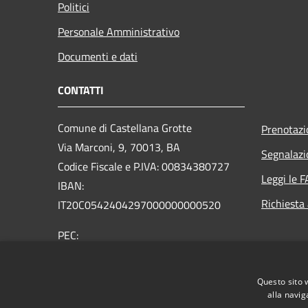
Politici
Personale Amministrativo
Documenti e dati
CONTATTI
Comune di Castellana Grotte
Prenotaz
Via Marconi, 9, 70013, BA
Segnalazi
Codice Fiscale e P.IVA: 00834380727
Leggi le 
IBAN:
Richiesta
IT20C0542404297000000000520
PEC:
protocollo@mailcert.comune.castellanagrotte.ba.it
Centralino Unico: (+39) 080.49.00.206
Questo sito 
alla navig