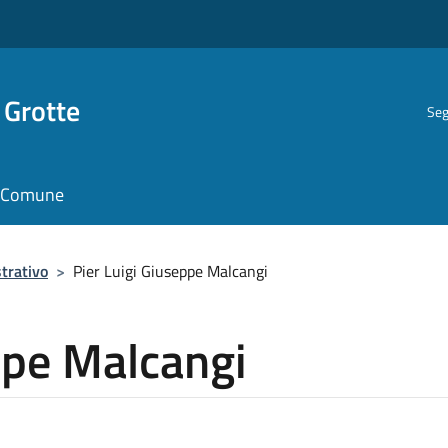
 Grotte
Seg
il Comune
trativo
>
Pier Luigi Giuseppe Malcangi
ppe Malcangi