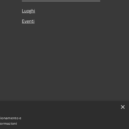
Luoghi
Eventi
×
nzionamento e
nformazioni