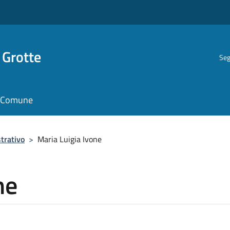
 Grotte
Seg
il Comune
trativo
>
Maria Luigia Ivone
ne