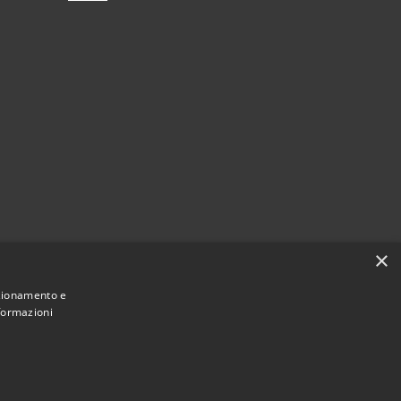
×
nzionamento e
nformazioni
Municipium
Accesso
di Castellana Grotte • Powered by
•