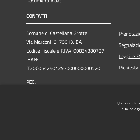
Documenti e dati
CONTATTI
Comune di Castellana Grotte
Prenotaz
Via Marconi, 9, 70013, BA
Segnalazi
Codice Fiscale e P.IVA: 00834380727
Leggi le 
IBAN:
Richiesta
IT20C0542404297000000000520
PEC:
protocollo@mailcert.comune.castellanagrotte.ba.it
Centralino Unico: (+39) 080.49.00.206
Questo sito 
alla navig
RSS
Accessibilità
Privacy
Cookie
Mappa de