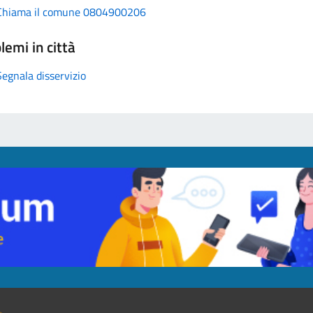
Chiama il comune 0804900206
lemi in città
Segnala disservizio