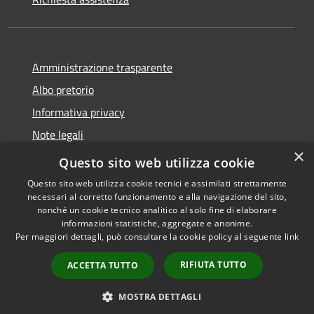
Amministrazione trasparente
Albo pretorio
Informativa privacy
Note legali
×
Dichiarazione di accessibilità
Questo sito web utilizza cookie
Questo sito web utilizza cookie tecnici e assimilati strettamente
necessari al corretto funzionamento e alla navigazione del sito,
nonché un cookie tecnico analitico al solo fine di elaborare
informazioni statistiche, aggregate e anonime.
RSS
Copyright © 2026 • Comune di
Per maggiori dettagli, può consultare la cookie policy al seguente
link
Accessibilità
Castellana Grotte • Powered
Privacy
Municipium
Accesso
by
•
RIFIUTA TUTTO
ACCETTA TUTTO
Cookie
redazione
Mappa del sito
MOSTRA DETTAGLI