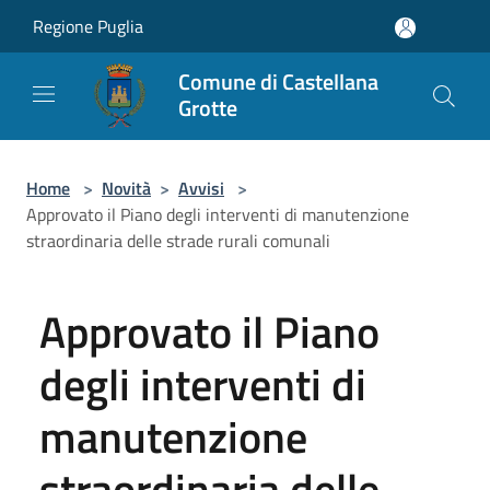
Salta al contenuto principale
Regione Puglia
Comune di Castellana
Grotte
Home
>
Novità
>
Avvisi
>
Approvato il Piano degli interventi di manutenzione
straordinaria delle strade rurali comunali
Approvato il Piano
degli interventi di
manutenzione
straordinaria delle