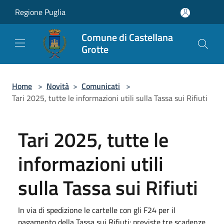
Salta al contenuto principale
Regione Puglia
Comune di Castellana
Grotte
Home
>
Novità
>
Comunicati
>
Tari 2025, tutte le informazioni utili sulla Tassa sui Rifiuti
Tari 2025, tutte le
informazioni utili
sulla Tassa sui Rifiuti
In via di spedizione le cartelle con gli F24 per il
pagamento della Tassa sui Rifiuti: previste tre scadenze