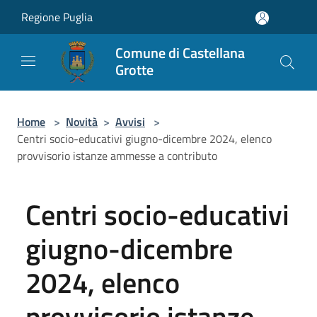
Salta al contenuto principale
Regione Puglia
Comune di Castellana
Grotte
Home
>
Novità
>
Avvisi
>
Centri socio-educativi giugno-dicembre 2024, elenco
provvisorio istanze ammesse a contributo
Centri socio-educativi
giugno-dicembre
2024, elenco
provvisorio istanze