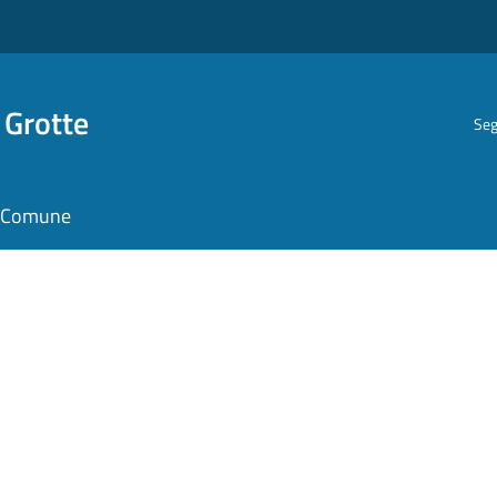
 Grotte
Seg
il Comune