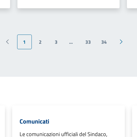
1
2
3
...
33
34
Pagina precedente
Pagina 
Comunicati
Le comunicazioni ufficiali del Sindaco,