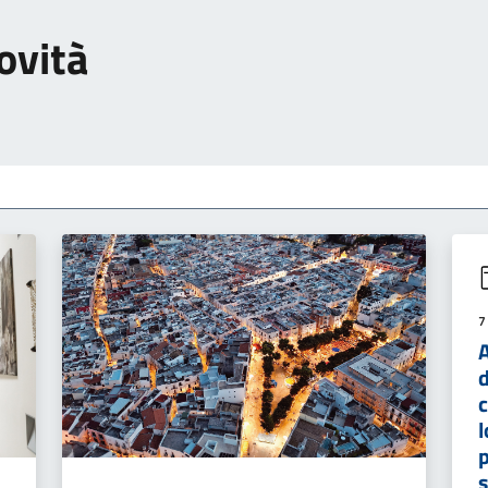
ovità
7
A
d
l
p
s