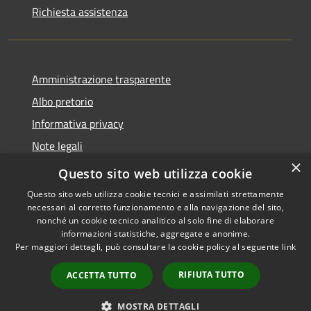
Richiesta assistenza
Amministrazione trasparente
Albo pretorio
Informativa privacy
Note legali
×
Dichiarazione di accessibilità
Questo sito web utilizza cookie
Questo sito web utilizza cookie tecnici e assimilati strettamente
necessari al corretto funzionamento e alla navigazione del sito,
nonché un cookie tecnico analitico al solo fine di elaborare
informazioni statistiche, aggregate e anonime.
RSS
Copyright © 2026 • Comune di
Per maggiori dettagli, può consultare la cookie policy al seguente
link
Accessibilità
Castellana Grotte • Powered
Privacy
Municipium
Accesso
by
•
RIFIUTA TUTTO
ACCETTA TUTTO
Cookie
redazione
Mappa del sito
MOSTRA DETTAGLI