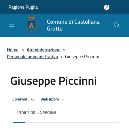
Salta al contenuto principale
Regione Puglia
Comune di Castellana
Grotte
Home
>
Amministrazione
>
Personale amministrativo
>
Giuseppe Piccinni
Giuseppe Piccinni
Condividi
Vedi azioni
INDICE DELLA PAGINA