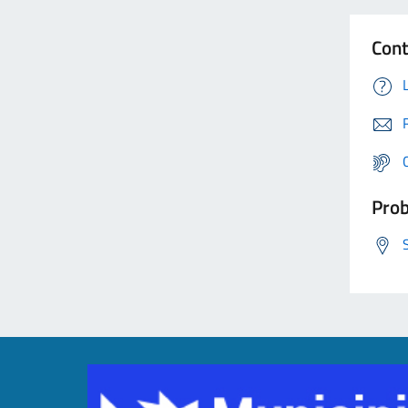
Cont
Prob