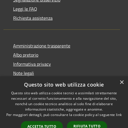
Leggi le FAQ
Richiesta assistenza
Amministrazione trasparente
Albo pretorio
Informativa privacy
Note legali
×
Dichiarazione di accessibilità
Questo sito web utilizza cookie
Questo sito web utilizza cookie tecnici e assimilati strettamente
necessari al corretto funzionamento e alla navigazione del sito,
nonché un cookie tecnico analitico al solo fine di elaborare
informazioni statistiche, aggregate e anonime.
RSS
Copyright © 2026 • Comune di
Per maggiori dettagli, può consultare la cookie policy al seguente
link
Accessibilità
Castellana Grotte • Powered
Privacy
Municipium
Accesso
by
•
RIFIUTA TUTTO
ACCETTA TUTTO