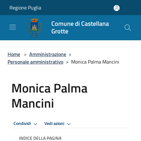
Salta al contenuto principale
Regione Puglia
Comune di Castellana
Grotte
Home
>
Amministrazione
>
Personale amministrativo
>
Monica Palma Mancini
Monica Palma
Mancini
Condividi
Vedi azioni
INDICE DELLA PAGINA