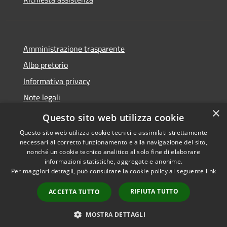
Amministrazione trasparente
Albo pretorio
Informativa privacy
Note legali
×
Dichiarazione di accessibilità
Questo sito web utilizza cookie
Questo sito web utilizza cookie tecnici e assimilati strettamente
necessari al corretto funzionamento e alla navigazione del sito,
nonché un cookie tecnico analitico al solo fine di elaborare
informazioni statistiche, aggregate e anonime.
RSS
Copyright © 2026 • Comune di
Per maggiori dettagli, può consultare la cookie policy al seguente
link
Accessibilità
Castellana Grotte • Powered
Privacy
Municipium
Accesso
by
•
RIFIUTA TUTTO
ACCETTA TUTTO
Cookie
redazione
Mappa del sito
MOSTRA DETTAGLI