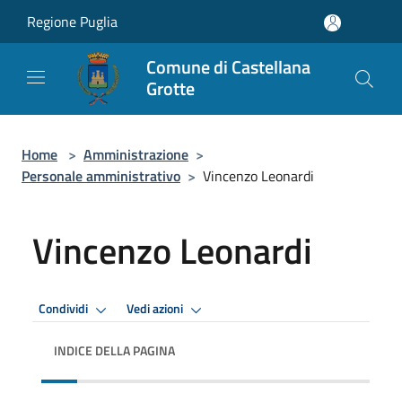
Salta al contenuto principale
Regione Puglia
Comune di Castellana
Grotte
Home
>
Amministrazione
>
Personale amministrativo
>
Vincenzo Leonardi
Vincenzo Leonardi
Condividi
Vedi azioni
INDICE DELLA PAGINA