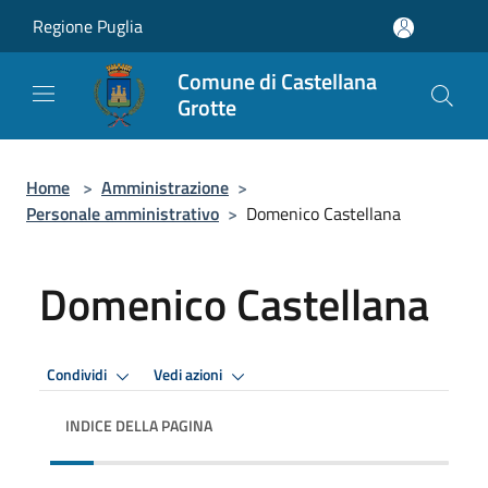
Salta al contenuto principale
Regione Puglia
Comune di Castellana
Grotte
Home
>
Amministrazione
>
Personale amministrativo
>
Domenico Castellana
Domenico Castellana
Condividi
Vedi azioni
INDICE DELLA PAGINA