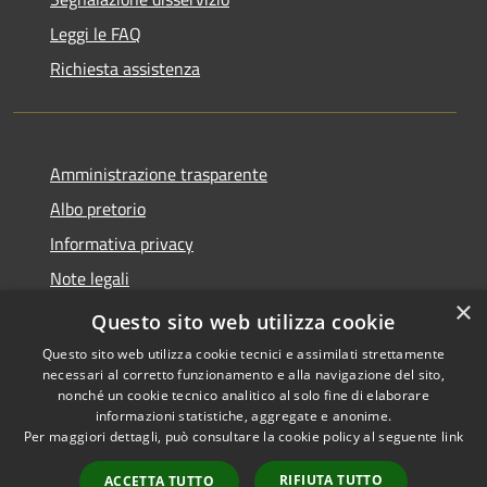
Leggi le FAQ
Richiesta assistenza
Amministrazione trasparente
Albo pretorio
Informativa privacy
Note legali
×
Dichiarazione di accessibilità
Questo sito web utilizza cookie
Questo sito web utilizza cookie tecnici e assimilati strettamente
necessari al corretto funzionamento e alla navigazione del sito,
nonché un cookie tecnico analitico al solo fine di elaborare
informazioni statistiche, aggregate e anonime.
RSS
Copyright © 2026 • Comune di
Per maggiori dettagli, può consultare la cookie policy al seguente
link
Accessibilità
Castellana Grotte • Powered
Privacy
Municipium
Accesso
by
•
RIFIUTA TUTTO
ACCETTA TUTTO