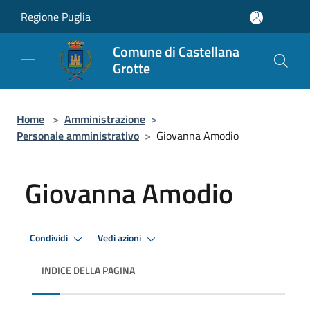
Salta al contenuto principale
Regione Puglia
Comune di Castellana
Grotte
Home
>
Amministrazione
>
Personale amministrativo
>
Giovanna Amodio
Giovanna Amodio
Condividi
Vedi azioni
INDICE DELLA PAGINA