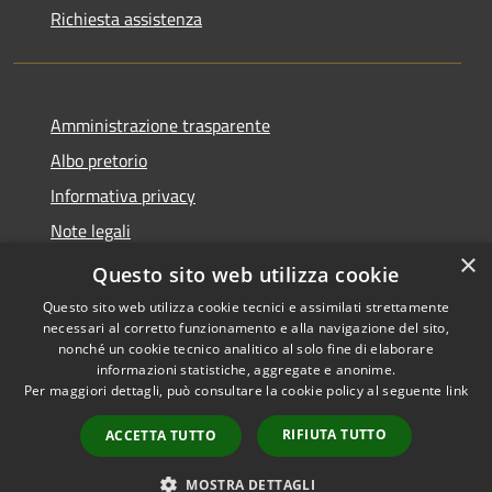
Richiesta assistenza
Amministrazione trasparente
Albo pretorio
Informativa privacy
Note legali
×
Dichiarazione di accessibilità
Questo sito web utilizza cookie
Questo sito web utilizza cookie tecnici e assimilati strettamente
necessari al corretto funzionamento e alla navigazione del sito,
nonché un cookie tecnico analitico al solo fine di elaborare
informazioni statistiche, aggregate e anonime.
RSS
Copyright © 2026 • Comune di
Per maggiori dettagli, può consultare la cookie policy al seguente
link
Accessibilità
Castellana Grotte • Powered
Privacy
Municipium
Accesso
by
•
RIFIUTA TUTTO
ACCETTA TUTTO
Cookie
redazione
Mappa del sito
MOSTRA DETTAGLI